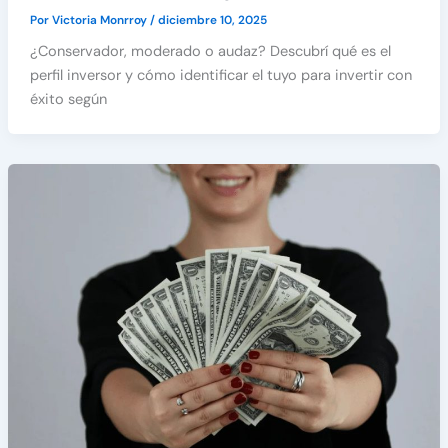
Por
Victoria Monrroy
/
diciembre 10, 2025
¿Conservador, moderado o audaz? Descubrí qué es el
perfil inversor y cómo identificar el tuyo para invertir con
éxito según