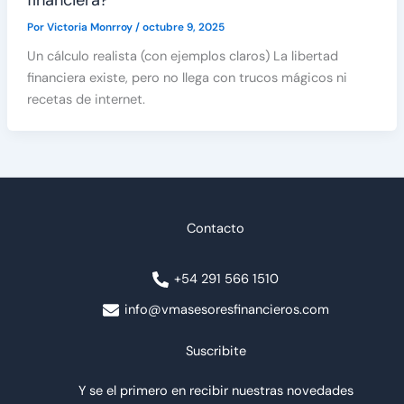
financiera?
Por
Victoria Monrroy
/
octubre 9, 2025
Un cálculo realista (con ejemplos claros) La libertad
financiera existe, pero no llega con trucos mágicos ni
recetas de internet.
Contacto
+54 291 566 1510
info@vmasesoresfinancieros.com
Suscribite
Y se el primero en recibir nuestras novedades